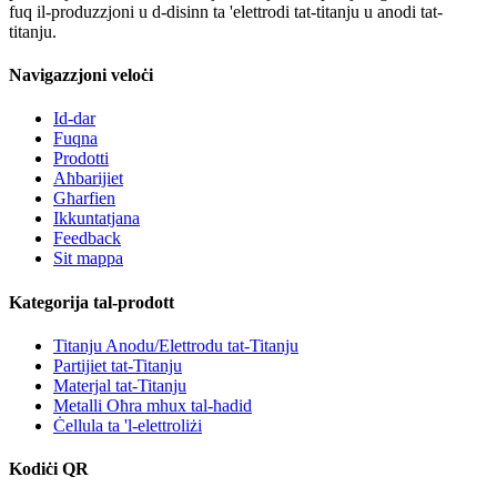
fuq il-produzzjoni u d-disinn ta 'elettrodi tat-titanju u anodi tat-
titanju.
Navigazzjoni veloċi
Id-dar
Fuqna
Prodotti
Aħbarijiet
Għarfien
Ikkuntatjana
Feedback
Sit mappa
Kategorija tal-prodott
Titanju Anodu/Elettrodu tat-Titanju
Partijiet tat-Titanju
Materjal tat-Titanju
Metalli Oħra mhux tal-ħadid
Ċellula ta 'l-elettroliżi
Kodiċi QR