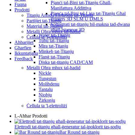
Pjanċi tal-Bini tat-Titanju Għall-
Fuqna
Manifattura Addittiva
Prodotti
Pjanċa tal-Bini tal-Liga tat-Titanju Għal
Titanju Anodu/Elettrodu tat-Titanju
Printers 3D SLM U DMLS
Partijiet tat-Titanju
Sottostrati tat-titanju bil-makna tad-dwana
Materjal tat-Titanju
għall-istampar 3D
Metalli Oħra mhux tal-ħadid
Wajer tat-Titanju
Ċellula ta 'l-elettroliżi
Tubu tat-Titanju
Aħbarijiet
Mira tat-Titanju
Għarfien
Minkeb tat-Titanju
Ikkuntatjana
Flanġ tat-Titanju
Feedback
Diska tat-titanju CAD/CAM
Metalli Oħra mhux tal-ħadid
Nickle
Tungstun
Molibdenu
Tantalu
Niobju
Żirkonju
Ċellula ta 'l-elettroliżi
L-Aħħar Prodotti
Elettrodi tat-titanju għall-ġeneratur tal-ipoklorit tas-sodju
Bar Round tat-titanju