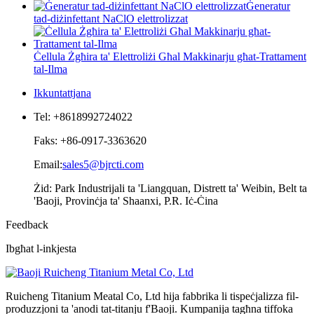
Ġeneratur
tad-diżinfettant NaClO elettrolizzat
Ċellula Żgħira ta' Elettroliżi Għal Makkinarju għat-Trattament
tal-Ilma
Ikkuntattjana
Tel: +8618992724022
Faks: +86-0917-3363620
Email:
sales5@bjrcti.com
Żid: Park Industrijali ta 'Liangquan, Distrett ta' Weibin, Belt ta
'Baoji, Provinċja ta' Shaanxi, P.R. Iċ-Ċina
Feedback
Ibgħat l-inkjesta
Ruicheng Titanium Meatal Co, Ltd hija fabbrika li tispeċjalizza fil-
produzzjoni ta 'anodi tat-titanju f'Baoji. Kumpanija tagħna tiffoka