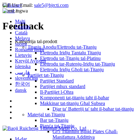
Call Us:
Email:
sale5@bjrcti.com
Home
Lingwa
/
Malti
Feedback
English
Català
Melayu
Kategorija tal-prodott
suomi
Titanju Anodu/Elettrodu tat-Titanju
România limbi
Elettrodu Iridju Tantalu Titanju
Lietuvių
Elettrodu tat-Titanju tal-Platinu
Kreyòl Ayisyen
Elettrodu tar-Rutenju-Iridju tat-Titanju
íslenska
Elettrodu Iridju Għoli tat-Titanju
فارسی
Partijiet tat-Titanju
slovenščina
Partijiet Standard
한국어
Partijiet mhux standard
dansk
Il-Partijiet l-Oħra
Komponenti tat-titanju taħt il-baħar
Makkinar tat-titanju Għal Subsea
Djar ta' Batteriji ta' taħt il-baħar tat-titanju
Materjal tat-Titanju
Bar tat-Titanju
Pjanċa tat-Titanju
Gr5 Titanium Build Plates Għall-
Manifattura Addittiva
Id-dar